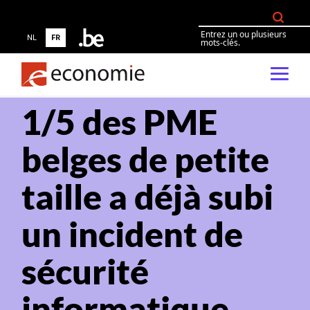
Entrez un ou plusieurs
NL
FR
mots-clés.
1/5 des PME
belges de petite
taille a déjà subi
un incident de
sécurité
informatique.