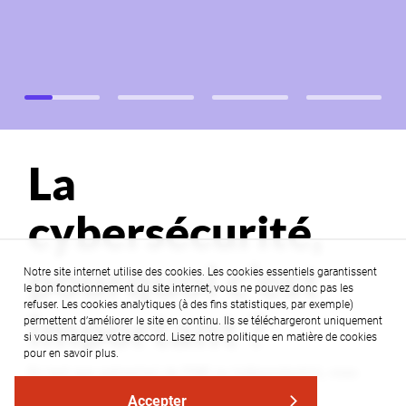
La
cybersécurité,
pourquoi c’est
Notre site internet utilise des cookies. Les cookies essentiels garantissent
le bon fonctionnement du site internet, vous ne pouvez donc pas les
refuser. Les cookies analytiques (à des fins statistiques, par exemple)
important ?
permettent d’améliorer le site en continu. Ils se téléchargeront uniquement
si vous marquez votre accord. Lisez notre politique en matière de cookies
pour en savoir plus.
En tant que patron(ne) de PME ou indépendant(e), vous
pensez être à l’abri des cyberattaques car vous
Accepter